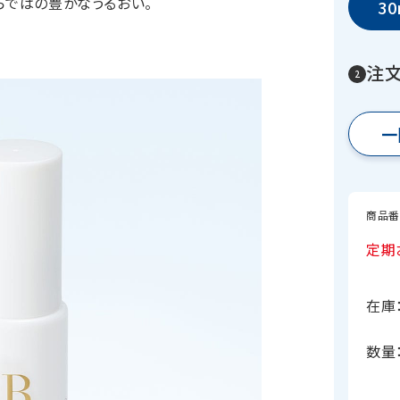
らではの豊かなうるおい。
30
注
一
商品番
定期
在庫
数量