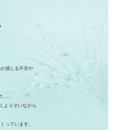
肌が感じる不安や
た…。
くよりそいながら
づくっています。