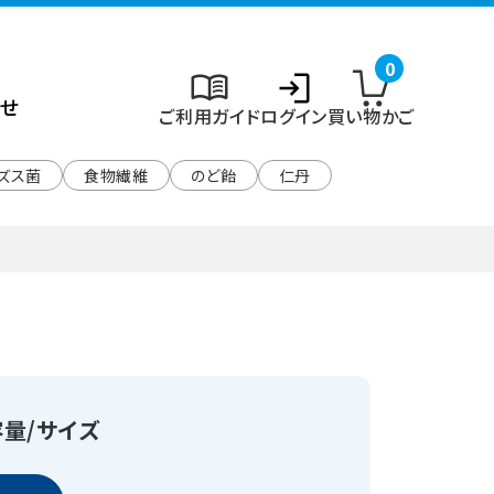
0
せ
ご利用ガイド
ログイン
買い物かご
ズス菌
食物繊維
のど飴
仁丹
量/サイズ