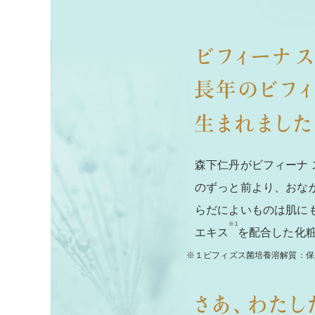
森下仁丹がビフィーナ 
のずっと前より、おな
らだによいものは肌に
※1
エキス
を配合した化
※１ビフィズス菌培養溶解質：保