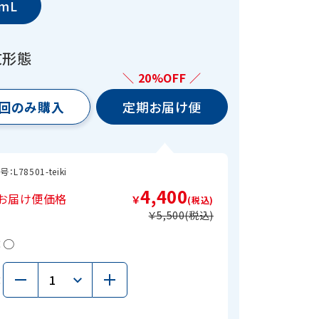
mL
文形態
＼ 20%OFF ／
回のみ購入
定期お届け便
号：
L78501-teiki
4,400
お届け便価格
￥
￥5,500
：
○
：