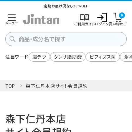
定期お届け便なら20%OFF
0
メニュー
ご利用ガイド
ログイン
買い物かご
注目ワード
腸テク
タンサ脂肪酸
ビフィズス菌
食
TOP
森下仁丹本店サイト会員規約
森下仁丹本店
サイト会員規約