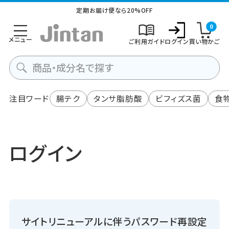
定期お届け便なら20%OFF
0
メニュー
ご利用ガイド
ログイン
買い物かご
注目ワード
腸テク
タンサ脂肪酸
ビフィズス菌
食
ログイン
サイトリニューアルに伴うパスワード再設定