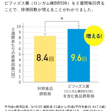
ビフィズス菌（ロンガム種BB536）を２週間毎日摂る
ことで、排便回数が増えることがわかりました。
平均値±標準誤差, *
p
<0.05 被験者:21歳から45歳(平均年齢31.6±7.2歳)
までの重度の便秘症を除く便秘傾向者55名(男性12名、女性43名)のう