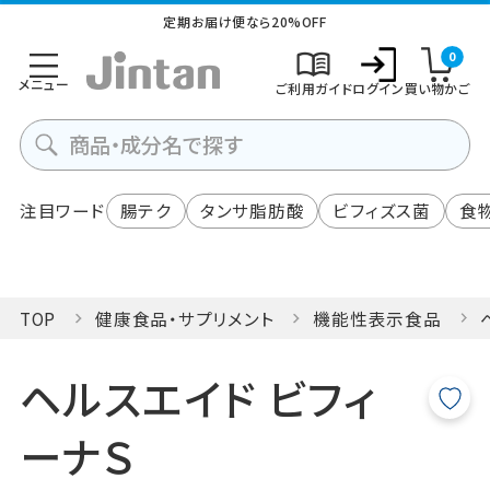
定期お届け便なら20%OFF
0
メニュー
ご利用ガイド
ログイン
買い物かご
注目ワード
腸テク
タンサ脂肪酸
ビフィズス菌
食
TOP
健康食品・サプリメント
機能性表示食品
ヘルスエイド ビフィ
ーナＳ