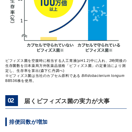
ビフィズス菌を空腹時に相当する人工胃液(pH1.2)中に入れ、2時間後の
生存菌数を日本薬局方外医薬品規格「ビフィズス菌」の定量法により測
定し、生存率を算出(森下仁丹調べ)
※ビフィズス菌は当社のカプセル原料である
Bifidobacterium longum
BB536株を使用。
02
届くビフィズス菌の実力が大事
排便回数が増加