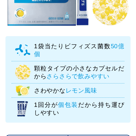
1袋当たりビフィズス菌数
50億
個
顆粒タイプの小さなカプセルだ
から
さらさらで飲みやすい
さわやかな
レモン風味
1回分が
個包装
だから持ち運び
しやすい