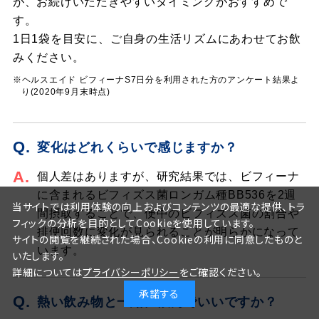
が、お続けいただきやすいタイミングがおすすめで
す。
1日1袋を目安に、ご自身の生活リズムにあわせてお飲
みください。
※ヘルスエイド ビフィーナ
S7日分を利用された方のアンケート結果よ
り(2020年9月末時点)
Q.
変化はどれくらいで感じますか？
A.
個人差はありますが、研究結果では、ビフィーナ
に含まれるビフィズス菌ロンガム種BB536を2週
当サイトでは利用体験の向上およびコンテンツの最適な提供、トラ
間摂取することで、便中のビフィズス菌の割合や
フィックの分析を目的としてCookieを使用しています。
排便回数に変化が見られることが明らかになって
サイトの閲覧を継続された場合、Cookieの利用に同意したものと
います。
いたします。
詳細については
プライバシーポリシー
をご確認ください。
承諾する
Q.
熱い飲み物と一緒に飲んでいいですか？