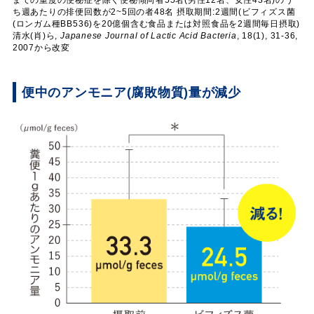
ち週あたりの排便回数が2~5回の者48名 摂取期間:2週間(ビフィズス菌
(ロンガム種BB536)を20億個含む食品または対照食品を2週間毎日摂取)
清水(肖)ら,
Japanese Journal of Lactic Acid Bacteria
, 18(1), 31-36,
2007から改変
便中のアンモニア(腐敗物質)量が減少