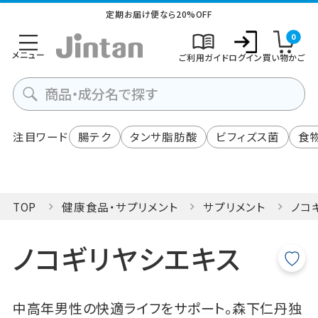
定期お届け便なら20%OFF
0
メニュー
ご利用ガイド
ログイン
買い物かご
注目ワード
腸テク
タンサ脂肪酸
ビフィズス菌
食
TOP
健康食品・サプリメント
サプリメント
ノコ
ノコギリヤシエキス
中高年男性の快適ライフをサポート。森下仁丹独