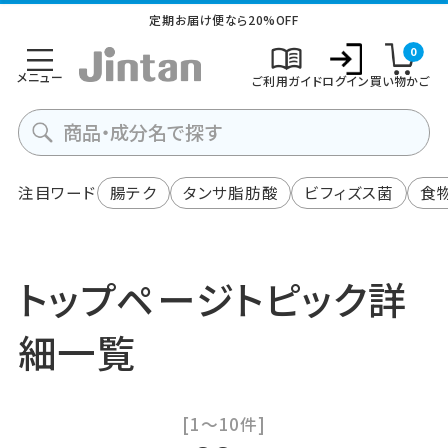
定期お届け便なら20%OFF
0
メニュー
ご利用ガイド
ログイン
買い物かご
注目ワード
腸テク
タンサ脂肪酸
ビフィズス菌
食
トップページトピック詳
細一覧
[1～10件]