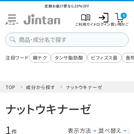
定期お届け便なら20%OFF
0
メニュー
ご利用ガイド
ログイン
買い物かご
注目ワード
腸テク
タンサ脂肪酸
ビフィズス菌
食
TOP
成分から探す
ナットウキナーゼ
ナットウキナーゼ
1
表示方法
並べ替え
件