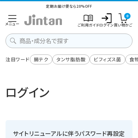
定期お届け便なら20%OFF
0
メニュー
ご利用ガイド
ログイン
買い物かご
注目ワード
腸テク
タンサ脂肪酸
ビフィズス菌
食
ログイン
サイトリニューアルに伴うパスワード再設定