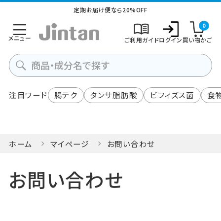
定期お届け便なら20%OFF
0
メニュー
ご利用ガイド
ログイン
買い物かご
注目ワード
腸テク
タンサ脂肪酸
ビフィズス菌
食
ホーム
マイページ
お問い合わせ
お問い合わせ