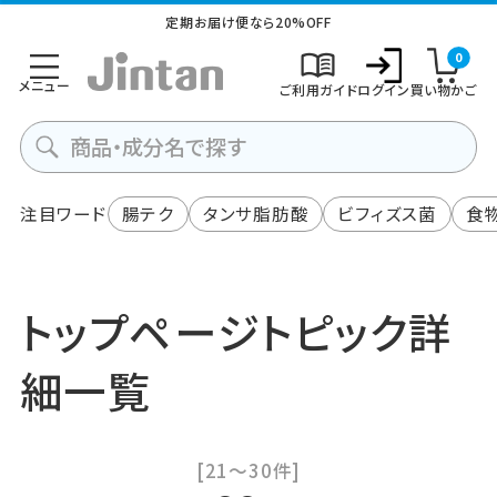
定期お届け便なら20%OFF
0
メニュー
ご利用ガイド
ログイン
買い物かご
注目ワード
腸テク
タンサ脂肪酸
ビフィズス菌
食
トップページトピック詳
細一覧
[21～30件]