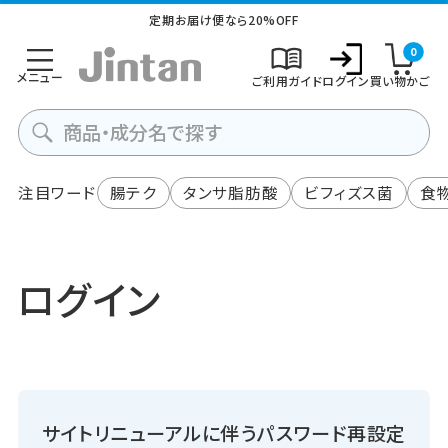
定期お届け便なら20%OFF
0
メニュー
ご利用ガイド
ログイン
買い物かご
注目ワード
腸テク
タンサ脂肪酸
ビフィズス菌
食
ログイン
サイトリニューアルに伴うパスワード再設定